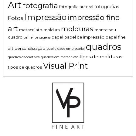
Art
fotografia
fotografias
fotografia autoral
Impressão
impressão fine
Fotos
art
molduras
metacrilato
moldura
monte seu
quadro
papel
papel de impressão
papel fine
painel
paisagens
quadros
art
personalização
publicidade empresarial
tipos de molduras
quadros decorativos
quadros em metacrilato
Visual Print
tipos de quadros