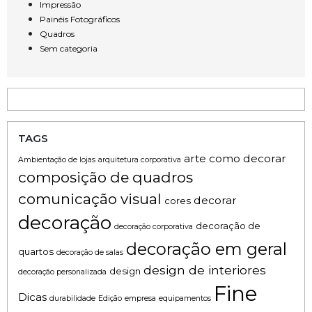
Impressão
Painéis Fotográficos
Quadros
Sem categoria
TAGS
arte
como decorar
Ambientação de lojas
arquitetura corporativa
composição de quadros
comunicação visual
decorar
cores
decoração
decoração de
decoração corporativa
decoração em geral
quartos
decoração de salas
design de interiores
design
decoração personalizada
Fine
Dicas
durabilidade
Edição
empresa
equipamentos